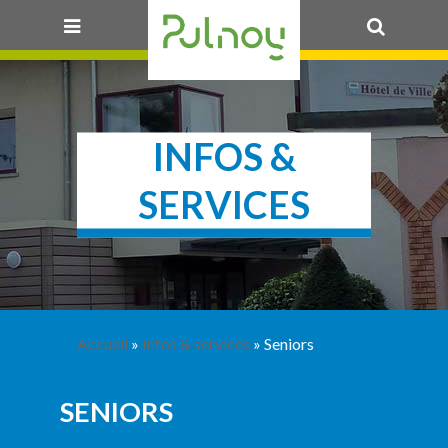
OK
INFOS &
SERVICES
Accueil
»
Infos & services
» Seniors
SENIORS