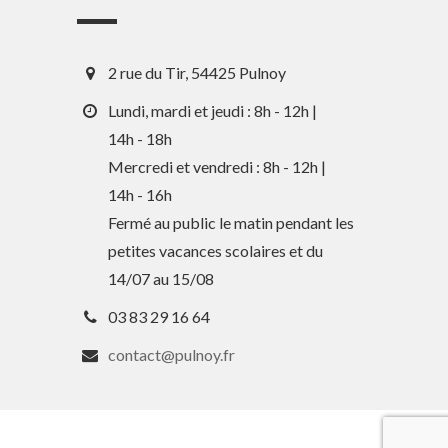
2 rue du Tir, 54425 Pulnoy
Lundi, mardi et jeudi : 8h - 12h |
14h - 18h
Mercredi et vendredi : 8h - 12h |
En 1 clic
14h - 16h
Fermé au public le matin pendant les
petites vacances scolaires et du
Guide des activités et services
14/07 au 15/08
Comptes rendus des Conseils
03 83 29 16 64
Tri / Déchets
contact@pulnoy.fr
Paiement en ligne
Horaires de bus