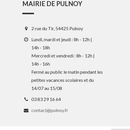
MAIRIE DE PULNOY
2 rue du Tir, 54425 Pulnoy
Lundi, mardi et jeudi : 8h - 12h |
14h - 18h
Mercredi et vendredi : 8h - 12h |
14h - 16h
En 1 clic
Fermé au public le matin pendant les
petites vacances scolaires et du
Guide des activités et services
14/07 au 15/08
Comptes rendus des Conseils
03 83 29 16 64
Tri / Déchets
contact@pulnoy.fr
Paiement en ligne
Horaires de bus