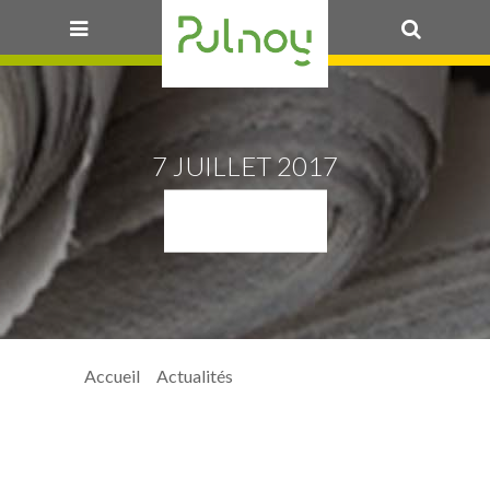
OK
7 JUILLET 2017
A3P_1
Accueil
>
Actualités
> A3P_1