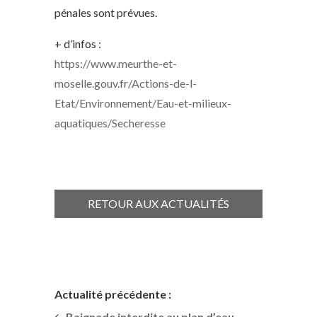
pénales sont prévues.
+ d’infos :
https://www.meurthe-et-
moselle.gouv.fr/Actions-de-l-
Etat/Environnement/Eau-et-milieux-
aquatiques/Secheresse
RETOUR AUX ACTUALITÉS
Actualité précédente :
Baignade interdite au plan d’eau