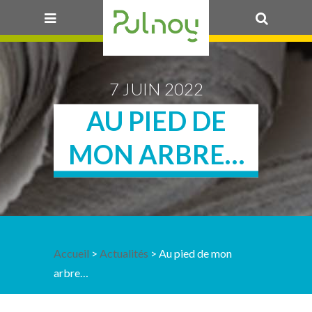
OK
7 JUIN 2022
AU PIED DE
MON ARBRE…
Accueil
>
Actualités
> Au pied de mon
arbre…