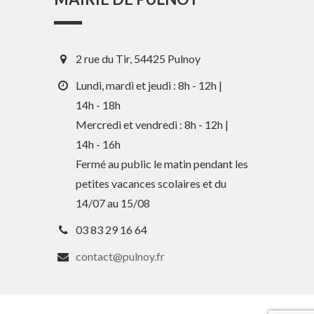
2 rue du Tir, 54425 Pulnoy
Lundi, mardi et jeudi : 8h - 12h |
14h - 18h
Mercredi et vendredi : 8h - 12h |
14h - 16h
En 1 clic
Fermé au public le matin pendant les
petites vacances scolaires et du
Guide des activités et services
14/07 au 15/08
Comptes rendus des Conseils
03 83 29 16 64
Tri / Déchets
contact@pulnoy.fr
Paiement en ligne
Horaires de bus