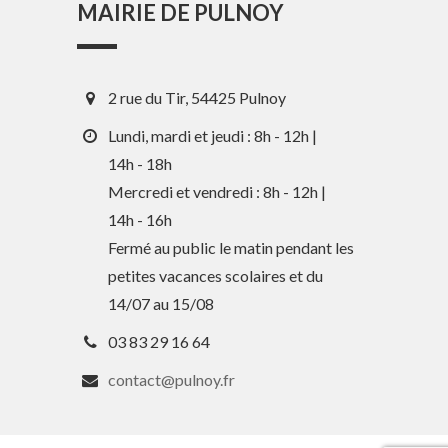
MAIRIE DE PULNOY
2 rue du Tir, 54425 Pulnoy
Lundi, mardi et jeudi : 8h - 12h |
14h - 18h
Mercredi et vendredi : 8h - 12h |
14h - 16h
En 1 clic
Fermé au public le matin pendant les
petites vacances scolaires et du
Guide des activités et services
14/07 au 15/08
Comptes rendus des Conseils
03 83 29 16 64
Tri / Déchets
contact@pulnoy.fr
Paiement en ligne
Horaires de bus