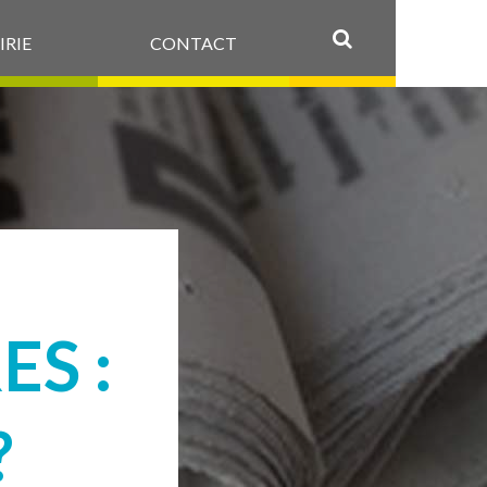
IRIE
CONTACT
OK
S :
?