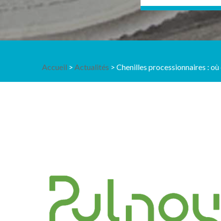
Accueil
>
Actualités
> Chenilles processionnaires : où 