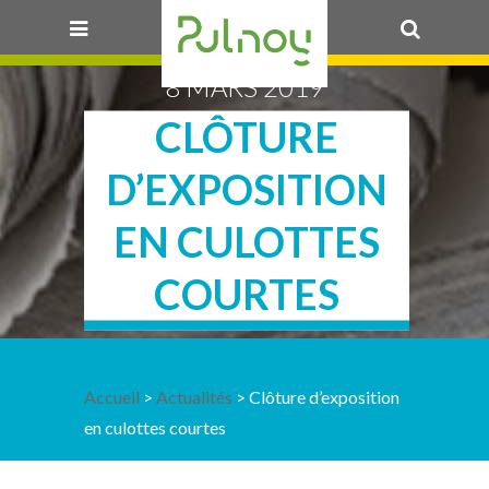
8 MARS 2019
OK
CLÔTURE
D’EXPOSITION
EN CULOTTES
COURTES
Accueil
>
Actualités
> Clôture d’exposition
en culottes courtes