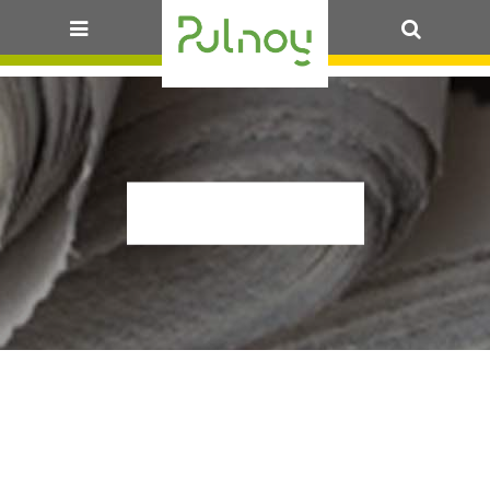
OK
P1620710