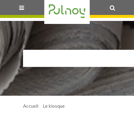
OK
LOC_FLEUR_COMPL
Accueil
>
Le kiosque
>
Loc_fleur_complète_BD