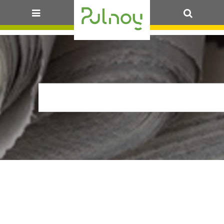
OK
PV_TOITURE__PUL