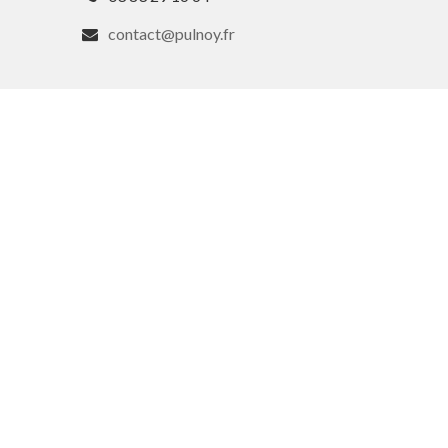
contact@pulnoy.fr
En 1 clic
Guide des activités et services
Comptes rendus des Conseils
Tri / Déchets
Paiement en ligne
Horaires de bus