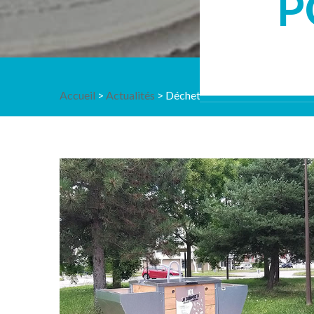
P
Accueil
>
Actualités
> Déchets alimentaires : déploiem