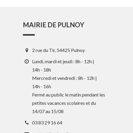
MAIRIE DE PULNOY
2 rue du Tir, 54425 Pulnoy
Lundi, mardi et jeudi : 8h - 12h |
14h - 18h
Mercredi et vendredi : 8h - 12h |
En 1 clic
14h - 16h
Fermé au public le matin pendant les
petites vacances scolaires et du
Guide des activités et services
14/07 au 15/08
Comptes rendus des Conseils
03 83 29 16 64
Tri / Déchets