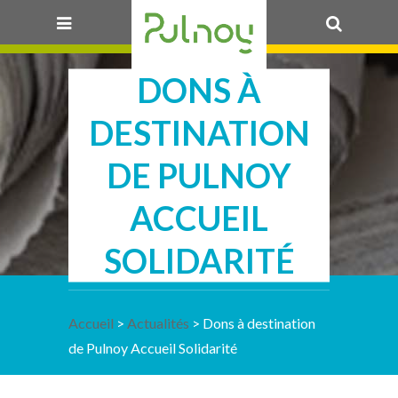
11 JUIN 2025
DONS À
OK
DESTINATION
DE PULNOY
ACCUEIL
SOLIDARITÉ
Accueil
>
Actualités
> Dons à destination
de Pulnoy Accueil Solidarité