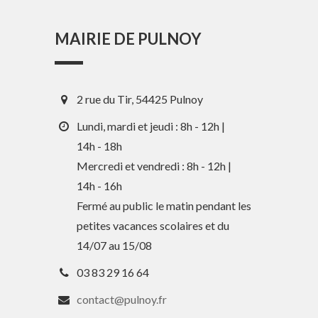
MAIRIE DE PULNOY
2 rue du Tir, 54425 Pulnoy
Lundi, mardi et jeudi : 8h - 12h |
14h - 18h
Mercredi et vendredi : 8h - 12h |
14h - 16h
En 1 clic
Fermé au public le matin pendant les
petites vacances scolaires et du
Guide des activités et services
14/07 au 15/08
Comptes rendus des Conseils
03 83 29 16 64
Tri / Déchets
contact@pulnoy.fr