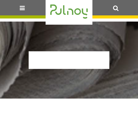
OK
@_P1700269