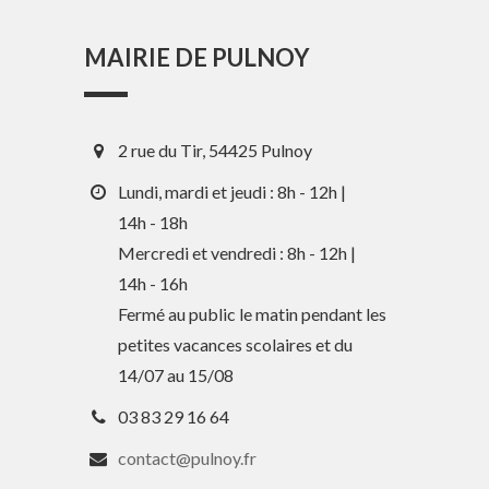
MAIRIE DE PULNOY
2 rue du Tir, 54425 Pulnoy
Lundi, mardi et jeudi : 8h - 12h |
14h - 18h
Mercredi et vendredi : 8h - 12h |
En 1 clic
14h - 16h
Fermé au public le matin pendant les
petites vacances scolaires et du
Guide des activités et services
14/07 au 15/08
Comptes rendus des Conseils
03 83 29 16 64
Tri / Déchets
contact@pulnoy.fr
Paiement en ligne