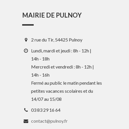
MAIRIE DE PULNOY
2 rue du Tir, 54425 Pulnoy
Lundi, mardi et jeudi : 8h - 12h |
14h - 18h
Mercredi et vendredi : 8h - 12h |
En 1 clic
14h - 16h
Fermé au public le matin pendant les
petites vacances scolaires et du
Guide des activités et services
14/07 au 15/08
Comptes rendus des Conseils
03 83 29 16 64
Tri / Déchets
contact@pulnoy.fr
Paiement en ligne