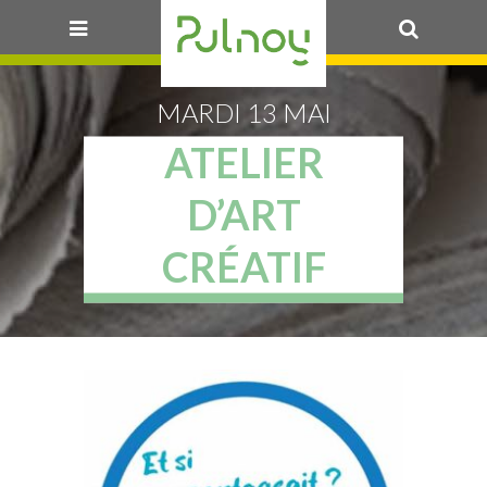
OK
MARDI 13 MAI
ATELIER
D’ART
CRÉATIF