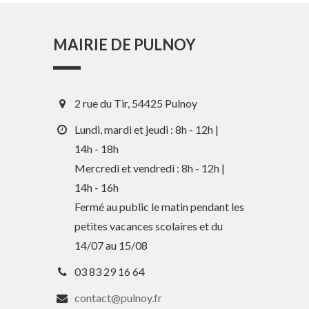
MAIRIE DE PULNOY
2 rue du Tir, 54425 Pulnoy
Lundi, mardi et jeudi : 8h - 12h |
14h - 18h
Mercredi et vendredi : 8h - 12h |
En 1 clic
14h - 16h
Fermé au public le matin pendant les
petites vacances scolaires et du
Guide des activités et services
14/07 au 15/08
Comptes rendus des Conseils
03 83 29 16 64
Tri / Déchets
contact@pulnoy.fr