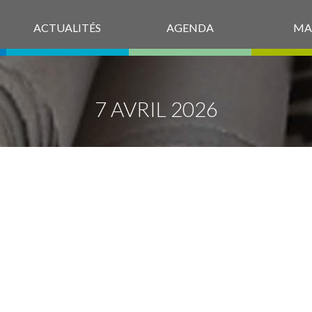
ACTUALITÉS
AGENDA
MA
7 AVRIL 2026
ICHE B DU 17 A
26 CLUB SÃ©NI
DE PULNOY.PD