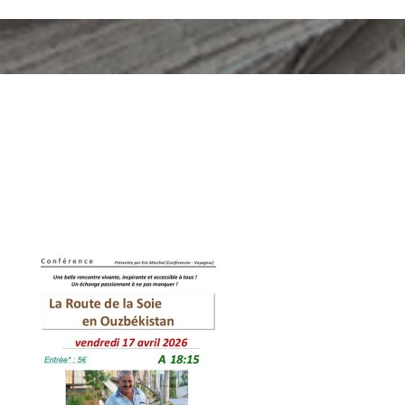
b SÃ©niors de Pulnoy.pdf