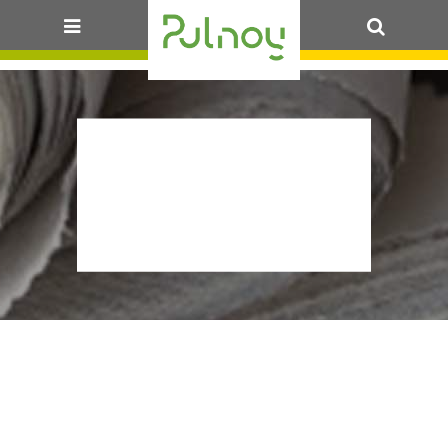
OK
2026_FETE-
DES-
VINS_2026