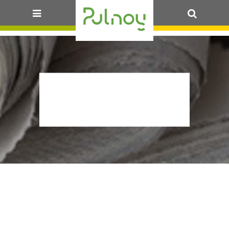
OK
ICONO-
SITE_@