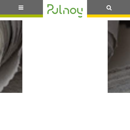
LA
OK
MÉTROPOLE
DU GRAND
NANCY ET LA
CIE LUIT
PRÉSENTENT