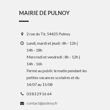
MAIRIE DE PULNOY
2 rue du Tir, 54425 Pulnoy
Lundi, mardi et jeudi : 8h - 12h |
14h - 18h
Mercredi et vendredi : 8h - 12h |
En 1 clic
14h - 16h
Fermé au public le matin pendant les
petites vacances scolaires et du
Guide des activités et services
14/07 au 15/08
Comptes rendus des Conseils
03 83 29 16 64
Tri / Déchets
contact@pulnoy.fr
Paiement en ligne