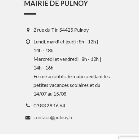
MAIRIE DE PULNOY
2 rue du Tir, 54425 Pulnoy
Lundi, mardi et jeudi : 8h - 12h |
14h - 18h
Mercredi et vendredi : 8h - 12h |
En 1 clic
14h - 16h
Fermé au public le matin pendant les
petites vacances scolaires et du
Guide des activités et services
14/07 au 15/08
Comptes rendus des Conseils
03 83 29 16 64
Tri / Déchets
contact@pulnoy.fr
Paiement en ligne
Horaires de bus