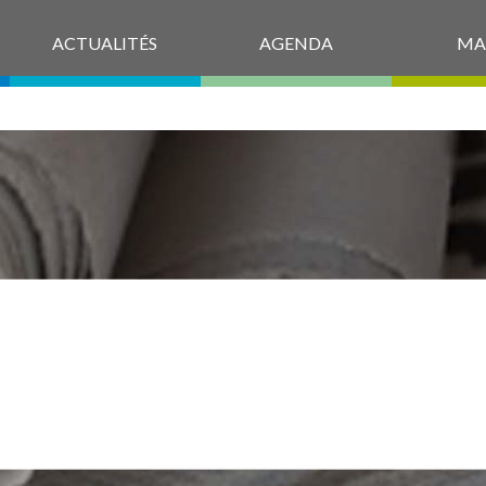
ACTUALITÉS
AGENDA
MA
SS_SAULXURES_
11-2022_2_@