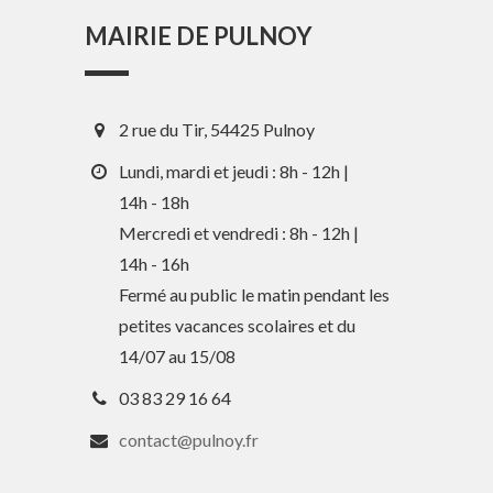
MAIRIE DE PULNOY
2 rue du Tir, 54425 Pulnoy
Lundi, mardi et jeudi : 8h - 12h |
14h - 18h
Mercredi et vendredi : 8h - 12h |
14h - 16h
En 1 clic
Fermé au public le matin pendant les
petites vacances scolaires et du
Guide des activités et services
14/07 au 15/08
Comptes rendus des Conseils
03 83 29 16 64
Tri / Déchets
contact@pulnoy.fr
Paiement en ligne