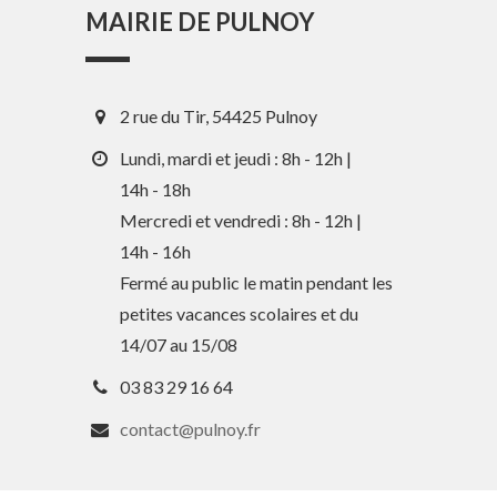
MAIRIE DE PULNOY
2 rue du Tir, 54425 Pulnoy
Lundi, mardi et jeudi : 8h - 12h |
14h - 18h
Mercredi et vendredi : 8h - 12h |
14h - 16h
En 1 clic
Fermé au public le matin pendant les
petites vacances scolaires et du
Guide des activités et services
14/07 au 15/08
Comptes rendus des Conseils
03 83 29 16 64
Tri / Déchets
contact@pulnoy.fr
Paiement en ligne