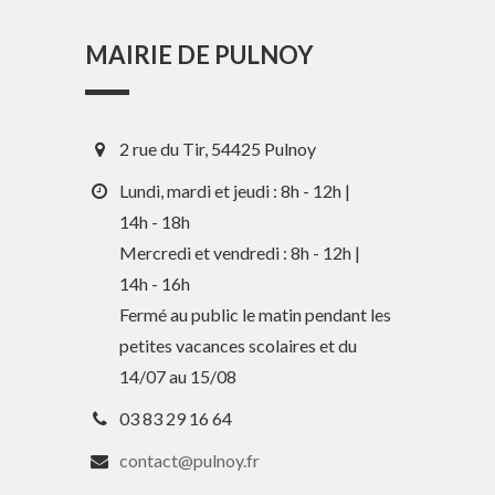
MAIRIE DE PULNOY
2 rue du Tir, 54425 Pulnoy
Lundi, mardi et jeudi : 8h - 12h |
14h - 18h
Mercredi et vendredi : 8h - 12h |
En 1 clic
14h - 16h
Fermé au public le matin pendant les
petites vacances scolaires et du
Guide des activités et services
14/07 au 15/08
Comptes rendus des Conseils
03 83 29 16 64
Tri / Déchets
contact@pulnoy.fr
Paiement en ligne