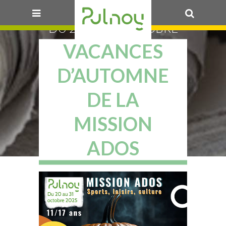
DU 20 AU 31 OCTOBRE
VACANCES
OK
D’AUTOMNE
DE LA
MISSION
ADOS