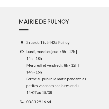
MAIRIE DE PULNOY
2 rue du Tir, 54425 Pulnoy
Lundi, mardi et jeudi : 8h - 12h |
14h - 18h
Mercredi et vendredi : 8h - 12h |
14h - 16h
En 1 clic
Fermé au public le matin pendant les
petites vacances scolaires et du
Guide des activités et services
14/07 au 15/08
Comptes rendus des Conseils
03 83 29 16 64
Tri / Déchets