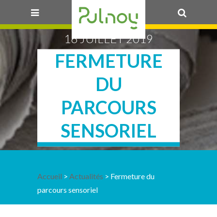
16 JUILLET 2019
OK
FERMETURE
DU
PARCOURS
SENSORIEL
Accueil
>
Actualités
> Fermeture du
parcours sensoriel