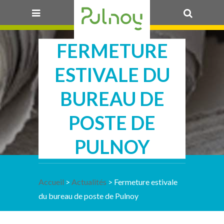
23 JUIN 2025
FERMETURE
OK
ESTIVALE DU
BUREAU DE
POSTE DE
PULNOY
Accueil
>
Actualités
> Fermeture estivale
du bureau de poste de Pulnoy