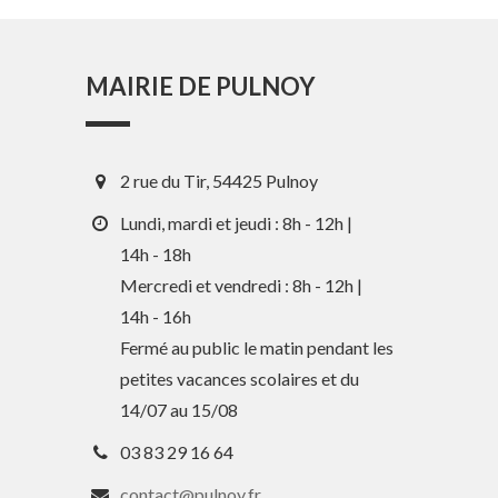
MAIRIE DE PULNOY
2 rue du Tir, 54425 Pulnoy
Lundi, mardi et jeudi : 8h - 12h |
14h - 18h
Mercredi et vendredi : 8h - 12h |
14h - 16h
En 1 clic
Fermé au public le matin pendant les
petites vacances scolaires et du
Guide des activités et services
14/07 au 15/08
Comptes rendus des Conseils
03 83 29 16 64
Tri / Déchets
contact@pulnoy.fr