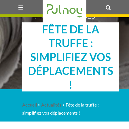
9 NOVEMBRE 2023
FÊTE DE LA
OK
TRUFFE :
SIMPLIFIEZ VOS
DÉPLACEMENTS
!
Accueil
>
Actualités
> Fête de la truffe :
simplifiez vos déplacements !