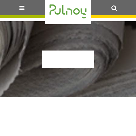
OK
ALLS26