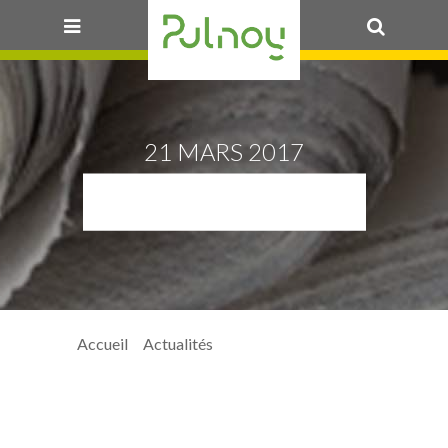
OK
21 MARS 2017
SENSO3_WEB
Accueil
>
Actualités
> senso3_web