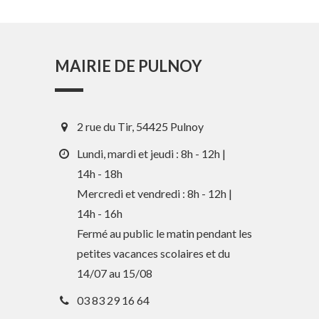
MAIRIE DE PULNOY
2 rue du Tir, 54425 Pulnoy
Lundi, mardi et jeudi : 8h - 12h |
14h - 18h
Mercredi et vendredi : 8h - 12h |
14h - 16h
En 1 clic
Fermé au public le matin pendant les
petites vacances scolaires et du
Guide des activités et services
14/07 au 15/08
Comptes rendus des Conseils
03 83 29 16 64
Tri / Déchets