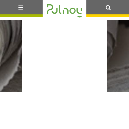
DDFIP54 –
OK
LISTE PVA ET
IMBRE
MOBILE
AMENDE 18
AVRIL 2019