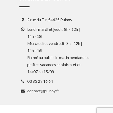
2 rue du Tir, 54425 Pulnoy
Lundi, mardi et jeudi : 8h - 12h |
14h - 18h
Mercredi et vendredi : 8h - 12h |
14h - 16h
En 1 clic
Fermé au public le matin pendant les
petites vacances scolaires et du
Guide des activités et services
14/07 au 15/08
Comptes rendus des Conseils
03 83 29 16 64
Tri / Déchets
contact@pulnoy.fr
Paiement en ligne
Horaires de bus