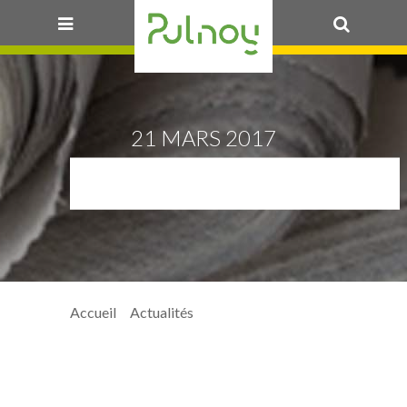
OK
21 MARS 2017
URBANISME_WEB
Accueil
>
Actualités
> urbanisme_web