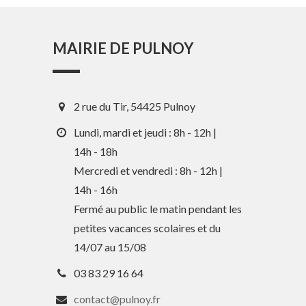
MAIRIE DE PULNOY
2 rue du Tir, 54425 Pulnoy
Lundi, mardi et jeudi : 8h - 12h |
14h - 18h
Mercredi et vendredi : 8h - 12h |
En 1 clic
14h - 16h
Fermé au public le matin pendant les
petites vacances scolaires et du
Guide des activités et services
14/07 au 15/08
Comptes rendus des Conseils
03 83 29 16 64
Tri / Déchets
contact@pulnoy.fr