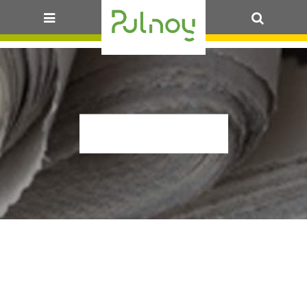
OK
IMG_8764