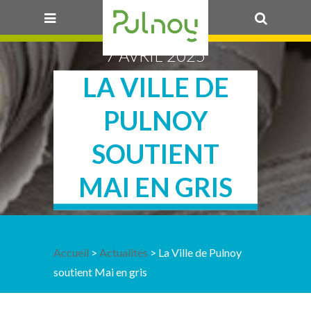
7 AVRIL 2025
OK
LA VILLE DE
PULNOY
SOUTIENT
MAI EN GRIS
Accueil
>
Actualités
> La Ville de Pulnoy
soutient Mai en gris