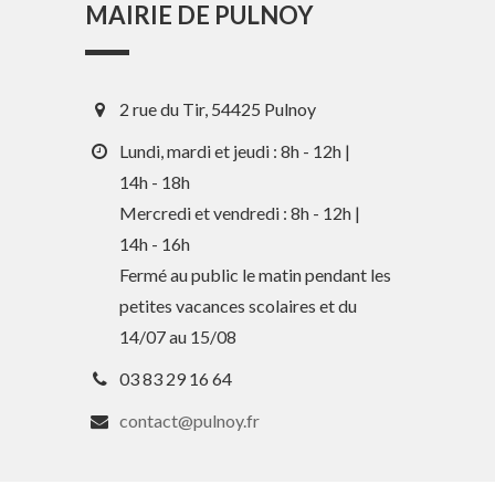
MAIRIE DE PULNOY
2 rue du Tir, 54425 Pulnoy
Lundi, mardi et jeudi : 8h - 12h |
14h - 18h
Mercredi et vendredi : 8h - 12h |
14h - 16h
Fermé au public le matin pendant les
En 1 clic
petites vacances scolaires et du
14/07 au 15/08
Guide des activités et services
03 83 29 16 64
Comptes rendus des Conseils
contact@pulnoy.fr
Tri / Déchets
Paiement en ligne