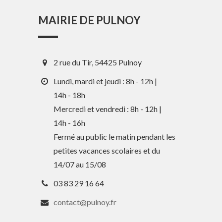
MAIRIE DE PULNOY
2 rue du Tir, 54425 Pulnoy
Lundi, mardi et jeudi : 8h - 12h |
14h - 18h
Mercredi et vendredi : 8h - 12h |
14h - 16h
En 1 clic
Fermé au public le matin pendant les
petites vacances scolaires et du
Guide des activités et services
14/07 au 15/08
Comptes rendus des Conseils
03 83 29 16 64
Tri / Déchets
contact@pulnoy.fr
Paiement en ligne