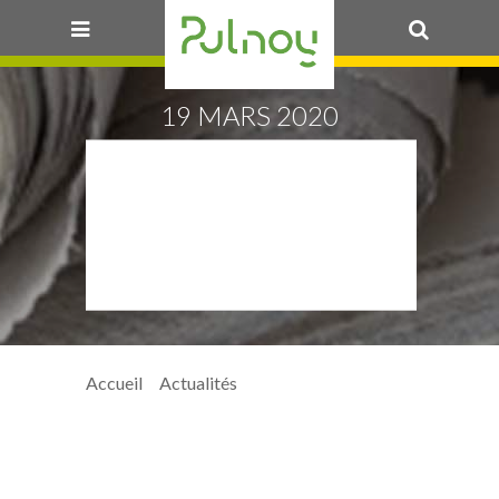
OK
19 MARS 2020
VEGETABLE-
1693922_1920
(800×600)
Accueil
>
Actualités
> vegetable-
1693922_1920 (800×600)