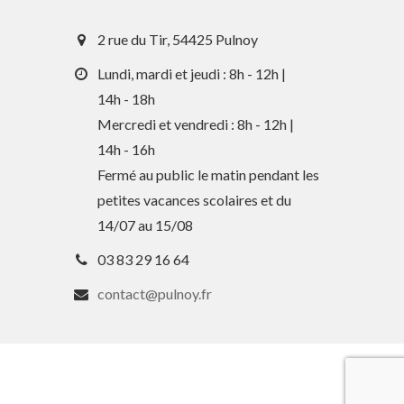
2 rue du Tir, 54425 Pulnoy
Lundi, mardi et jeudi : 8h - 12h |
14h - 18h
Mercredi et vendredi : 8h - 12h |
14h - 16h
En 1 clic
Fermé au public le matin pendant les
petites vacances scolaires et du
Guide des activités et services
14/07 au 15/08
Comptes rendus des Conseils
03 83 29 16 64
Tri / Déchets
contact@pulnoy.fr
Paiement en ligne
Horaires de bus
Services périscolaires