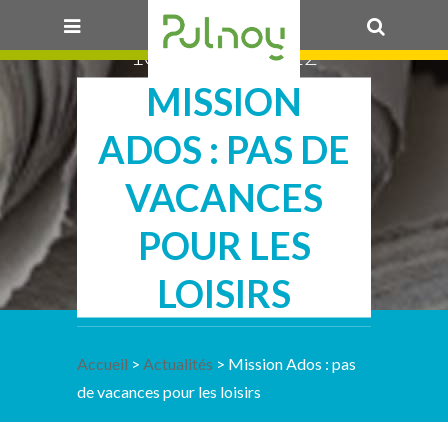
10 FÉVRIER 2022
MISSION
OK
ADOS : PAS DE
VACANCES
POUR LES
LOISIRS
Accueil
>
Actualités
> Mission Ados : pas
de vacances pour les loisirs