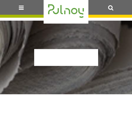
OK
P1630294