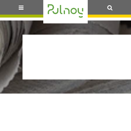
OK
ARR-
STATIONT_BELLAN
03