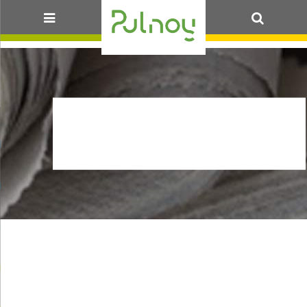
OK
ARR_FERMETURE-
FORET_28.05