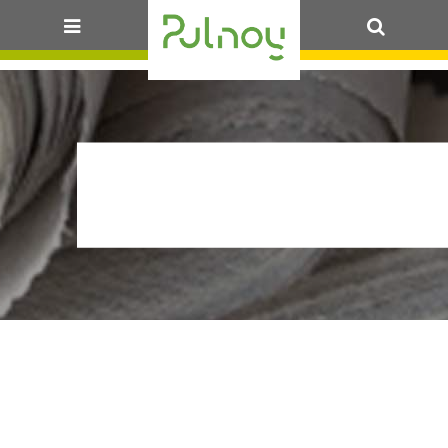
OK
ARR_ODP_VIN 
T’EMMENE_4.06_AU