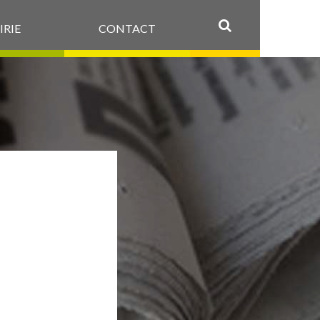
IRIE
CONTACT
OK
-AU-
N-
026