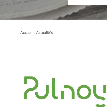
Accueil
>
Actualités
> Arr_ODP_Voyage-au-fil-de-l-a