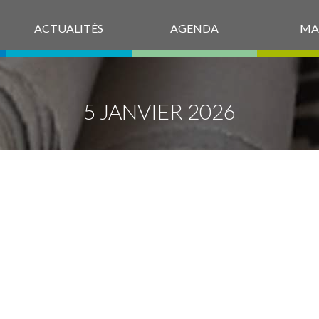
ACTUALITÉS
AGENDA
MA
5 JANVIER 2026
_ODP_VOYAGE
IL-DE-L-ARC-E
EL_JAN-MARS-2