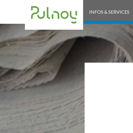
INFOS & SERVICES
ARR
F
CI