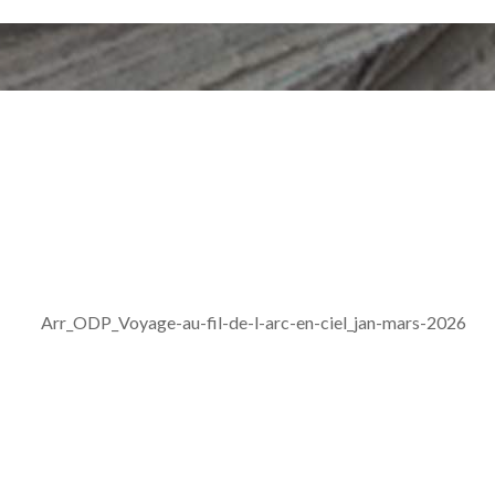
rc-en-ciel_jan-mars-2026
Arr_ODP_Voyage-au-fil-de-l-arc-en-ciel_jan-mars-2026