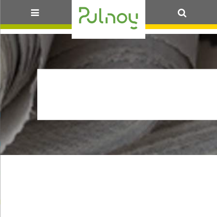
OK
ARR_TVX_VANOISE
02_120J