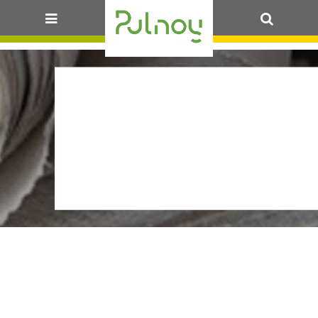
OK
13_2026.MODIFICA
DE L’EMPLOI D
CHARGÉ DES AFFA
JURIDIQUES