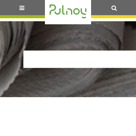
OK
2022_12_05_CM_L