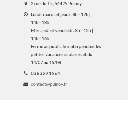
2 rue du Tir, 54425 Pulnoy
Lundi, mardi et jeudi : 8h - 12h |
14h - 18h
Mercredi et vendredi : 8h - 12h |
14h - 16h
Fermé au public le matin pendant les
petites vacances scolaires et du
14/07 au 15/08
En 1 clic
03 83 29 16 64
contact@pulnoy.fr
Guide des activités et services
Comptes rendus des Conseils
Tri / Déchets
Paiement en ligne